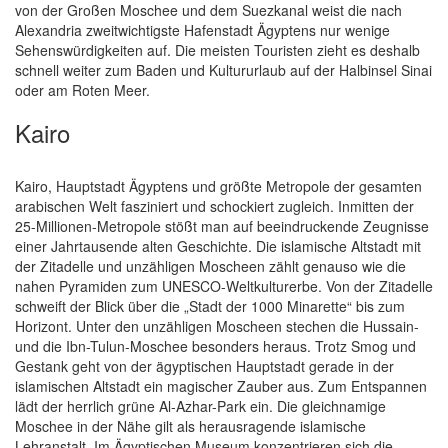
von der Großen Moschee und dem Suezkanal weist die nach
Alexandria zweitwichtigste Hafenstadt Ägyptens nur wenige
Sehenswürdigkeiten auf. Die meisten Touristen zieht es deshalb
schnell weiter zum Baden und Kultururlaub auf der Halbinsel Sinai
oder am Roten Meer.
Kairo
Kairo, Hauptstadt Ägyptens und größte Metropole der gesamten
arabischen Welt fasziniert und schockiert zugleich. Inmitten der
25-Millionen-Metropole stößt man auf beeindruckende Zeugnisse
einer Jahrtausende alten Geschichte. Die islamische Altstadt mit
der Zitadelle und unzähligen Moscheen zählt genauso wie die
nahen Pyramiden zum UNESCO-Weltkulturerbe. Von der Zitadelle
schweift der Blick über die „Stadt der 1000 Minarette“ bis zum
Horizont. Unter den unzähligen Moscheen stechen die Hussain-
und die Ibn-Tulun-Moschee besonders heraus. Trotz Smog und
Gestank geht von der ägyptischen Hauptstadt gerade in der
islamischen Altstadt ein magischer Zauber aus. Zum Entspannen
lädt der herrlich grüne Al-Azhar-Park ein. Die gleichnamige
Moschee in der Nähe gilt als herausragende islamische
Lehranstalt. Im Ägyptischen Museum konzentrieren sich die