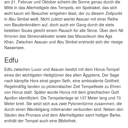
am 21. Februar und Oktober scheint die Sonne genau durch die
Mitte in das Allerheiligste des Tempels, ein Spektakel, das sich
wohl kaum ein Besucher entgehen lässt, der zu diesem Zeitpunkt
in Abu Simbel weilt. Nicht zuletzt wartet Assuan mit einer Reihe
von Baudenkmälern auf, doch auch ein Gang durch die stets
belebten Souks gleicht einem Rausch für alle Sinne. Über dem Nil
thronen das Simeonskloster sowie das Mausoleum des Aga
Khan. Zwischen Assuan und Abu Simbel erstreckt sich der riesige
Nassersee.
Edfu
Edfu zwischen Luxor und Assuan besitzt mit dem Horus-Tempel
eines der wichtigsten Heiligtümer des alten Ägyptens. Der Sage
nach kämpfte Hors einst gegen Seth, eine ambivalente Gottheit.
Regelmäßig fanden zu ptolemäischer Zeit Tempelfeste zu Ehren
von Horus statt. Später wurde Horus mit dem griechischen Gott
Apollon identifiziert. Die Tempelanlage ist 137 Meter lang und 70
Meter breit. Sie setzt sich aus zwei Pylonentürme zusammen, die
durch einen Wandelgang miteinander verbunden sind. Neben den
Säulen des Pronaos und dem Allerheiligsten samt heiliger Barke,
enthält der Tempel auch eine Bibliothek.