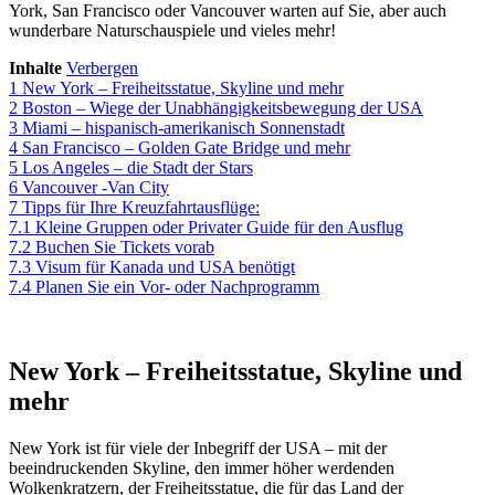
York, San Francisco oder Vancouver warten auf Sie, aber auch
wunderbare Naturschauspiele und vieles mehr!
Inhalte
Verbergen
1
New York – Freiheitsstatue, Skyline und mehr
2
Boston – Wiege der Unabhängigkeitsbewegung der USA
3
Miami – hispanisch-amerikanisch Sonnenstadt
4
San Francisco – Golden Gate Bridge und mehr
5
Los Angeles – die Stadt der Stars
6
Vancouver -Van City
7
Tipps für Ihre Kreuzfahrtausflüge:
7.1
Kleine Gruppen oder Privater Guide für den Ausflug
7.2
Buchen Sie Tickets vorab
7.3
Visum für Kanada und USA benötigt
7.4
Planen Sie ein Vor- oder Nachprogramm
New York – Freiheitsstatue, Skyline und
mehr
New York ist für viele der Inbegriff der USA – mit der
beeindruckenden Skyline, den immer höher werdenden
Wolkenkratzern, der Freiheitsstatue, die für das Land der