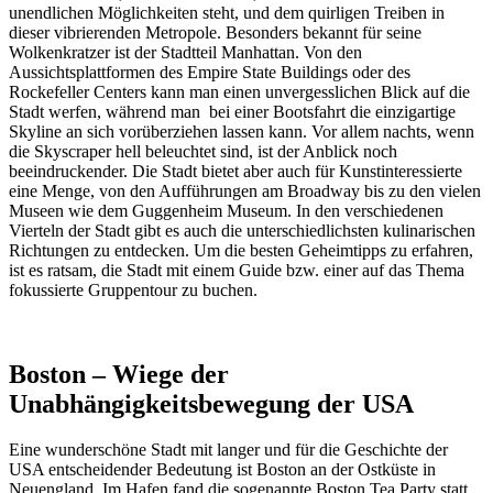
unendlichen Möglichkeiten steht, und dem quirligen Treiben in
dieser vibrierenden Metropole. Besonders bekannt für seine
Wolkenkratzer ist der Stadtteil Manhattan. Von den
Aussichtsplattformen des Empire State Buildings oder des
Rockefeller Centers kann man einen unvergesslichen Blick auf die
Stadt werfen, während man bei einer Bootsfahrt die einzigartige
Skyline an sich vorüberziehen lassen kann. Vor allem nachts, wenn
die Skyscraper hell beleuchtet sind, ist der Anblick noch
beeindruckender. Die Stadt bietet aber auch für Kunstinteressierte
eine Menge, von den Aufführungen am Broadway bis zu den vielen
Museen wie dem Guggenheim Museum. In den verschiedenen
Vierteln der Stadt gibt es auch die unterschiedlichsten kulinarischen
Richtungen zu entdecken. Um die besten Geheimtipps zu erfahren,
ist es ratsam, die Stadt mit einem Guide bzw. einer auf das Thema
fokussierte Gruppentour zu buchen.
Boston – Wiege der
Unabhängigkeitsbewegung der USA
Eine wunderschöne Stadt mit langer und für die Geschichte der
USA entscheidender Bedeutung ist Boston an der Ostküste in
Neuengland. Im Hafen fand die sogenannte Boston Tea Party statt,