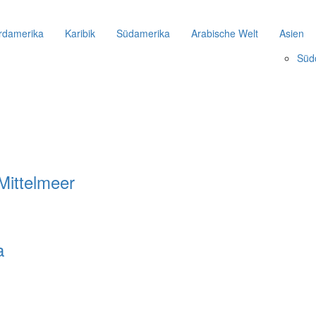
rdamerika
Karibik
Südamerika
Arabische Welt
Asien
Süd
Mittelmeer
a